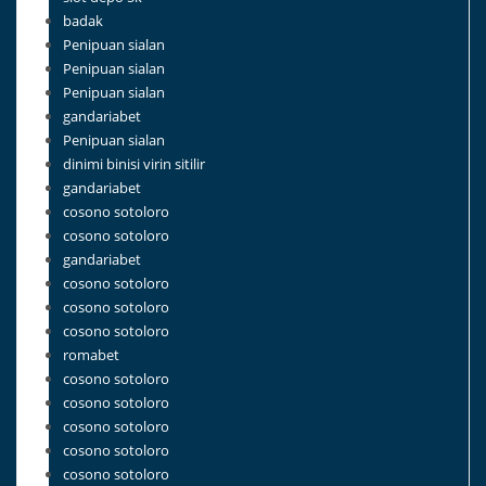
badak
Penipuan sialan
Penipuan sialan
Penipuan sialan
gandariabet
Penipuan sialan
dinimi binisi virin sitilir
gandariabet
cosono sotoloro
cosono sotoloro
gandariabet
cosono sotoloro
cosono sotoloro
cosono sotoloro
romabet
cosono sotoloro
cosono sotoloro
cosono sotoloro
cosono sotoloro
cosono sotoloro