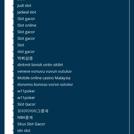
Judi slot
Jadwal slot
Slot gacor
Slot online
Slot gacor
Slot gacor
Slot
slot gacor
먹튀검증
diritmit binisit viritn sitilirt
veneve vonuvu vuvun vutuluv
Mobile online casino Malaysia
donomo bonoso voron sotolor
w11poker
w11poker
Slot Gacor
프리미어리그중계
NBA중계
Situs Slot Gacor
idn slot